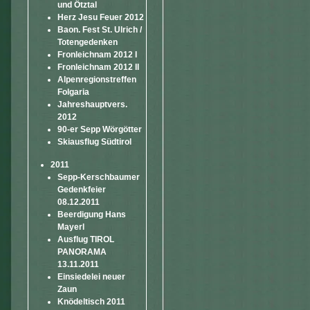
und Ötztal
Herz Jesu Feuer 2012
Baon. Fest St. Ulrich /
Totengedenken
Fronleichnam 2012 I
Fronleichnam 2012 II
Alpenregionstreffen
Folgaria
Jahreshauptvers.
2012
90-er Sepp Wörgötter
Skiausflug Südtirol
2011
Sepp-Kerschbaumer
Gedenkfeier
08.12.2011
Beerdigung Hans
Mayerl
Ausflug TIROL
PANORAMA
13.11.2011
Einsiedelei neuer
Zaun
Knödeltisch 2011