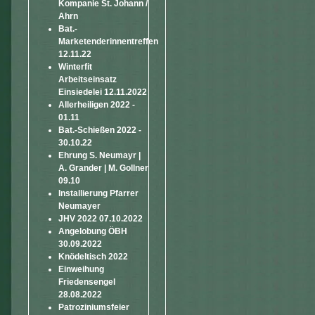
Kompanie St. Johann /
Ahrn
Bat.-
Marketenderinnentreffen
12.11.22
Winterfit
Arbeitseinsatz
Einsiedelei 12.11.2022
Allerheiligen 2022 -
01.11
Bat.-Schießen 2022 -
30.10.22
Ehrung S. Neumayr |
A. Grander | M. Gollner
09.10
Installierung Pfarrer
Neumayer
JHV 2022 07.10.2022
Angelobung ÖBH
30.09.2022
Knödeltisch 2022
Einweihung
Friedensengel
28.08.2022
Patroziniumsfeier