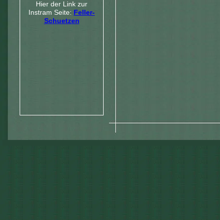
Hier der Link zur
Instram Seite:
Feller-
Schuetzen