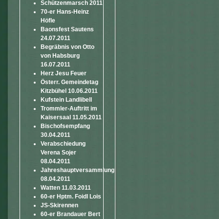
Schützenmarsch 2011
70-er Hans-Heinz
Höfle
Baonsfest Sautens
24.07.2011
Begräbnis von Otto
von Habsburg
16.07.2011
Herz Jesu Feuer
Österr. Gemeindetag
Kitzbühel 10.06.2011
Kufstein Landlibell
Trommler-Auftritt im
Kaisersaal 11.05.2011
Bischofsempfang
30.04.2011
Verabschiedung
Verena Sojer
08.04.2011
Jahreshauptversammlung
08.04.2011
Watten 11.03.2011
60-er Hptm. Foidl Lois
JS-Skirennen
60-er Brandauer Bert