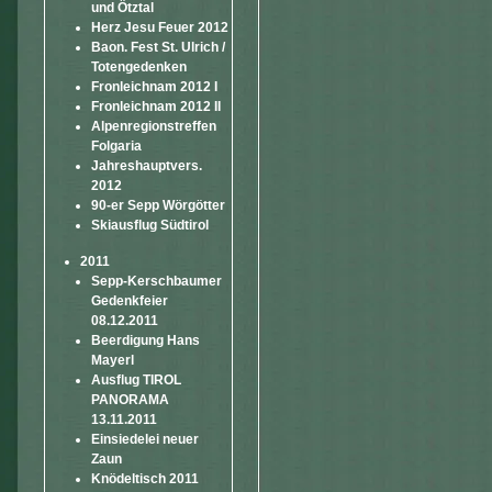
und Ötztal
Herz Jesu Feuer 2012
Baon. Fest St. Ulrich /
Totengedenken
Fronleichnam 2012 I
Fronleichnam 2012 II
Alpenregionstreffen
Folgaria
Jahreshauptvers.
2012
90-er Sepp Wörgötter
Skiausflug Südtirol
2011
Sepp-Kerschbaumer
Gedenkfeier
08.12.2011
Beerdigung Hans
Mayerl
Ausflug TIROL
PANORAMA
13.11.2011
Einsiedelei neuer
Zaun
Knödeltisch 2011