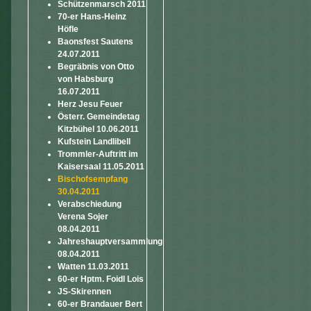
Schützenmarsch 2011
70-er Hans-Heinz
Höfle
Baonsfest Sautens
24.07.2011
Begräbnis von Otto
von Habsburg
16.07.2011
Herz Jesu Feuer
Österr. Gemeindetag
Kitzbühel 10.06.2011
Kufstein Landlibell
Trommler-Auftritt im
Kaisersaal 11.05.2011
Bischofsempfang
30.04.2011
Verabschiedung
Verena Sojer
08.04.2011
Jahreshauptversammlung
08.04.2011
Watten 11.03.2011
60-er Hptm. Foidl Lois
JS-Skirennen
60-er Brandauer Bert