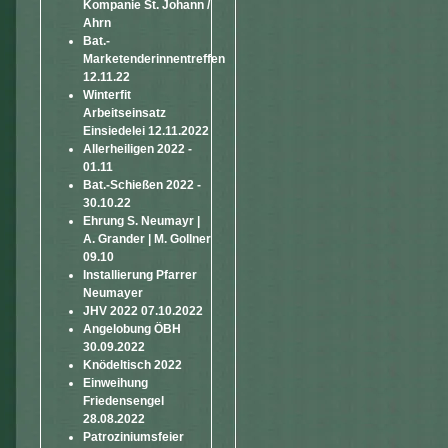
Kompanie St. Johann /
Ahrn
Bat.-
Marketenderinnentreffen
12.11.22
Winterfit
Arbeitseinsatz
Einsiedelei 12.11.2022
Allerheiligen 2022 -
01.11
Bat.-Schießen 2022 -
30.10.22
Ehrung S. Neumayr |
A. Grander | M. Gollner
09.10
Installierung Pfarrer
Neumayer
JHV 2022 07.10.2022
Angelobung ÖBH
30.09.2022
Knödeltisch 2022
Einweihung
Friedensengel
28.08.2022
Patroziniumsfeier