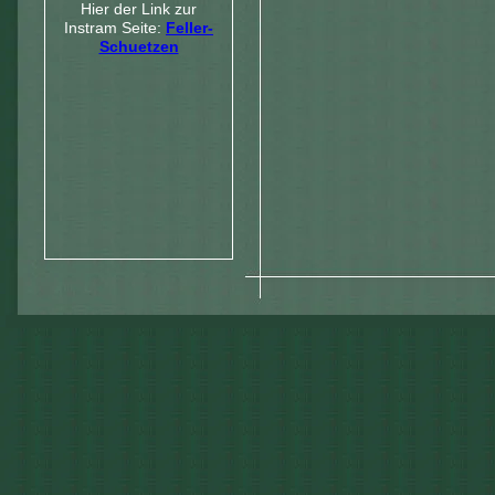
Hier der Link zur
Instram Seite:
Feller-
Schuetzen