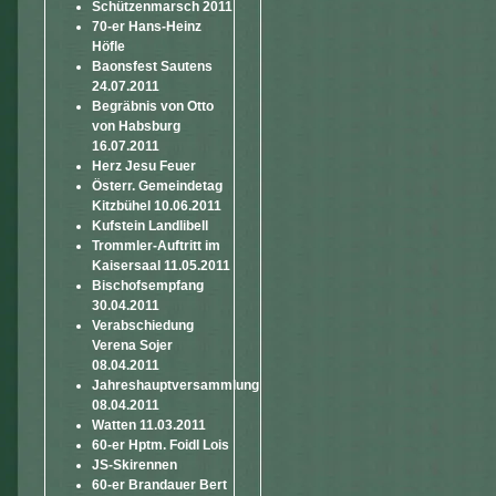
Schützenmarsch 2011
70-er Hans-Heinz
Höfle
Baonsfest Sautens
24.07.2011
Begräbnis von Otto
von Habsburg
16.07.2011
Herz Jesu Feuer
Österr. Gemeindetag
Kitzbühel 10.06.2011
Kufstein Landlibell
Trommler-Auftritt im
Kaisersaal 11.05.2011
Bischofsempfang
30.04.2011
Verabschiedung
Verena Sojer
08.04.2011
Jahreshauptversammlung
08.04.2011
Watten 11.03.2011
60-er Hptm. Foidl Lois
JS-Skirennen
60-er Brandauer Bert