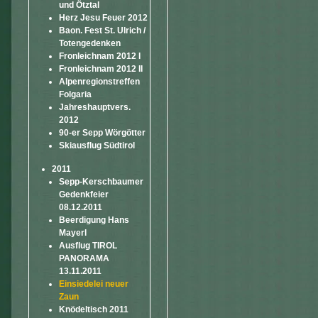
und Ötztal
Herz Jesu Feuer 2012
Baon. Fest St. Ulrich /
Totengedenken
Fronleichnam 2012 I
Fronleichnam 2012 II
Alpenregionstreffen
Folgaria
Jahreshauptvers.
2012
90-er Sepp Wörgötter
Skiausflug Südtirol
2011
Sepp-Kerschbaumer
Gedenkfeier
08.12.2011
Beerdigung Hans
Mayerl
Ausflug TIROL
PANORAMA
13.11.2011
Einsiedelei neuer
Zaun
Knödeltisch 2011