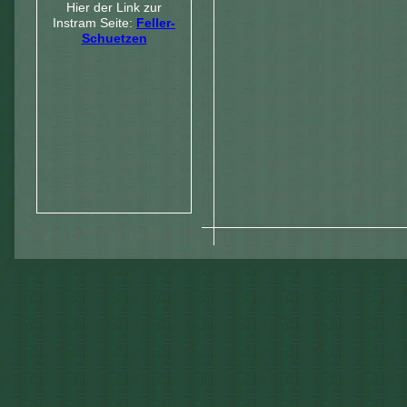
Hier der Link zur
Instram Seite:
Feller-
Schuetzen