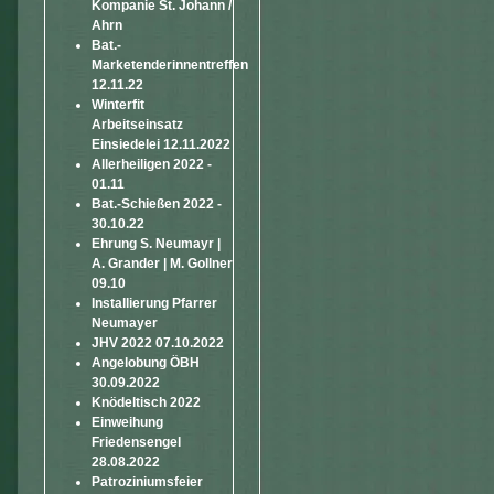
Kompanie St. Johann /
Ahrn
Bat.-
Marketenderinnentreffen
12.11.22
Winterfit
Arbeitseinsatz
Einsiedelei 12.11.2022
Allerheiligen 2022 -
01.11
Bat.-Schießen 2022 -
30.10.22
Ehrung S. Neumayr |
A. Grander | M. Gollner
09.10
Installierung Pfarrer
Neumayer
JHV 2022 07.10.2022
Angelobung ÖBH
30.09.2022
Knödeltisch 2022
Einweihung
Friedensengel
28.08.2022
Patroziniumsfeier