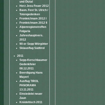
und Ötztal
Herz Jesu Feuer 2012
Baon. Fest St. Ulrich /
Totengedenken
Fronleichnam 2012 I
Fronleichnam 2012 II
Alpenregionstreffen
Folgaria
Jahreshauptvers.
2012
90-er Sepp Wörgötter
Skiausflug Südtirol
2011
Sepp-Kerschbaumer
Gedenkfeier
08.12.2011
Beerdigung Hans
Mayerl
Ausflug TIROL
PANORAMA
13.11.2011
Einsiedelei neuer
Zaun
Knödeltisch 2011