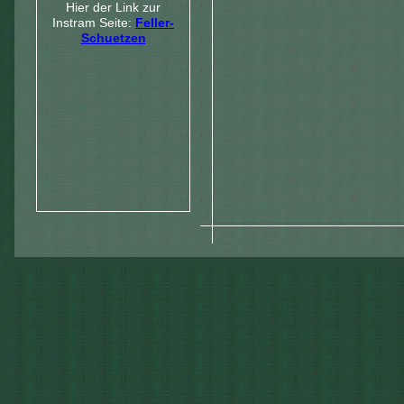
Hier der Link zur
Instram Seite:
Feller-
Schuetzen