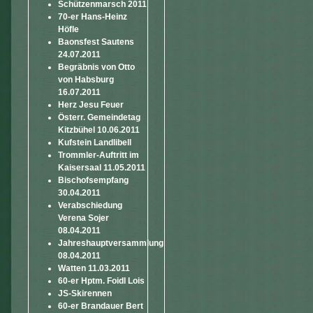
Schützenmarsch 2011
70-er Hans-Heinz
Höfle
Baonsfest Sautens
24.07.2011
Begräbnis von Otto
von Habsburg
16.07.2011
Herz Jesu Feuer
Österr. Gemeindetag
Kitzbühel 10.06.2011
Kufstein Landlibell
Trommler-Auftritt im
Kaisersaal 11.05.2011
Bischofsempfang
30.04.2011
Verabschiedung
Verena Sojer
08.04.2011
Jahreshauptversammlung
08.04.2011
Watten 11.03.2011
60-er Hptm. Foidl Lois
JS-Skirennen
60-er Brandauer Bert