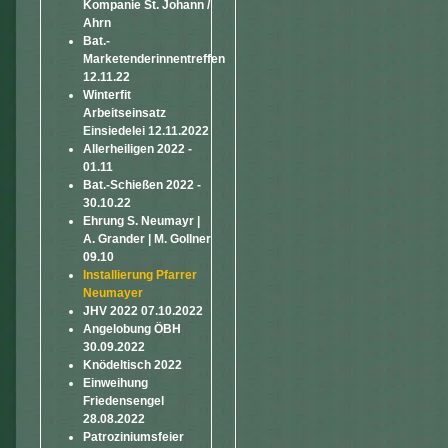
Kompanie St. Johann /
Ahrn
Bat.-
Marketenderinnentreffen
12.11.22
Winterfit
Arbeitseinsatz
Einsiedelei 12.11.2022
Allerheiligen 2022 -
01.11
Bat.-Schießen 2022 -
30.10.22
Ehrung S. Neumayr |
A. Grander | M. Gollner
09.10
Installierung Pfarrer
Neumayer
JHV 2022 07.10.2022
Angelobung ÖBH
30.09.2022
Knödeltisch 2022
Einweihung
Friedensengel
28.08.2022
Patroziniumsfeier