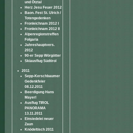
und Ötztal
Herz Jesu Feuer 2012
Baon. Fest St. Ulrich /
Totengedenken
Fronleichnam 2012 I
Fronleichnam 2012 II
Alpenregionstreffen
Folgaria
Jahreshauptvers.
2012
90-er Sepp Wörgötter
Skiausflug Südtirol
2011
Sepp-Kerschbaumer
Gedenkfeier
08.12.2011
Beerdigung Hans
Mayerl
Ausflug TIROL
PANORAMA
13.11.2011
Einsiedelei neuer
Zaun
Knödeltisch 2011