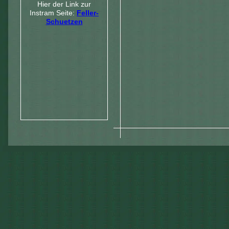
Hier der Link zur
Instram Seite:
Feller-
Schuetzen