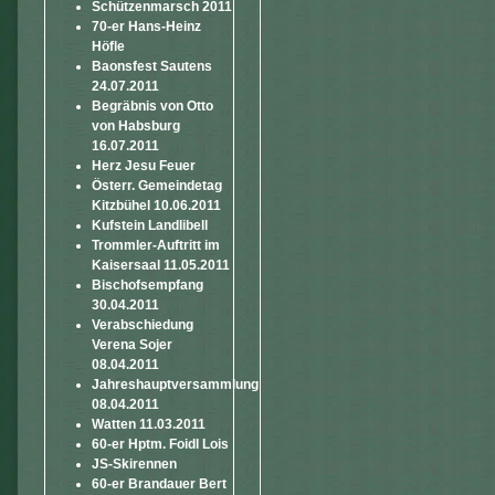
Schützenmarsch 2011
70-er Hans-Heinz
Höfle
Baonsfest Sautens
24.07.2011
Begräbnis von Otto
von Habsburg
16.07.2011
Herz Jesu Feuer
Österr. Gemeindetag
Kitzbühel 10.06.2011
Kufstein Landlibell
Trommler-Auftritt im
Kaisersaal 11.05.2011
Bischofsempfang
30.04.2011
Verabschiedung
Verena Sojer
08.04.2011
Jahreshauptversammlung
08.04.2011
Watten 11.03.2011
60-er Hptm. Foidl Lois
JS-Skirennen
60-er Brandauer Bert