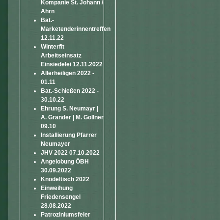
Kompanie St. Johann /
Ahrn
Bat.-
Marketenderinnentreffen
12.11.22
Winterfit
Arbeitseinsatz
Einsiedelei 12.11.2022
Allerheiligen 2022 -
01.11
Bat.-Schießen 2022 -
30.10.22
Ehrung S. Neumayr |
A. Grander | M. Gollner
09.10
Installierung Pfarrer
Neumayer
JHV 2022 07.10.2022
Angelobung ÖBH
30.09.2022
Knödeltisch 2022
Einweihung
Friedensengel
28.08.2022
Patroziniumsfeier