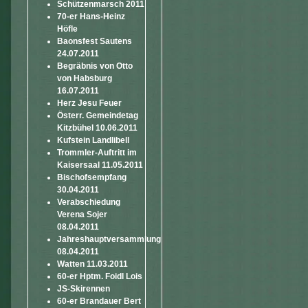
Schützenmarsch 2011
70-er Hans-Heinz
Höfle
Baonsfest Sautens
24.07.2011
Begräbnis von Otto
von Habsburg
16.07.2011
Herz Jesu Feuer
Österr. Gemeindetag
Kitzbühel 10.06.2011
Kufstein Landlibell
Trommler-Auftritt im
Kaisersaal 11.05.2011
Bischofsempfang
30.04.2011
Verabschiedung
Verena Sojer
08.04.2011
Jahreshauptversammlung
08.04.2011
Watten 11.03.2011
60-er Hptm. Foidl Lois
JS-Skirennen
60-er Brandauer Bert