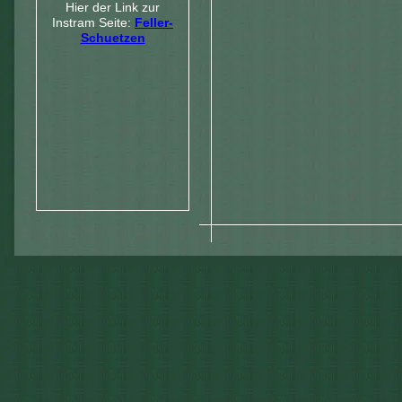
Hier der Link zur
Instram Seite:
Feller-
Schuetzen