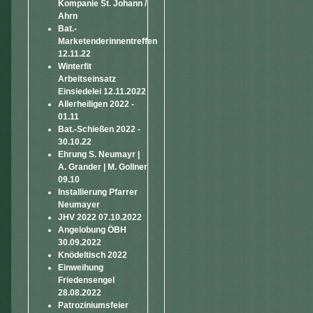
Kompanie St. Johann /
Ahrn
Bat.-
Marketenderinnentreffen
12.11.22
Winterfit
Arbeitseinsatz
Einsiedelei 12.11.2022
Allerheiligen 2022 -
01.11
Bat.-Schießen 2022 -
30.10.22
Ehrung S. Neumayr |
A. Grander | M. Gollner
09.10
Installierung Pfarrer
Neumayer
JHV 2022 07.10.2022
Angelobung ÖBH
30.09.2022
Knödeltisch 2022
Einweihung
Friedensengel
28.08.2022
Patroziniumsfeier