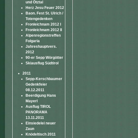
und Ötztal
Herz Jesu Feuer 2012
Baon. Fest St. Ulrich /
Totengedenken
Fronleichnam 2012 I
Fronleichnam 2012 II
Alpenregionstreffen
Folgaria
Jahreshauptvers.
2012
90-er Sepp Wörgötter
Skiausflug Südtirol
2011
Sepp-Kerschbaumer
Gedenkfeier
08.12.2011
Beerdigung Hans
Mayerl
Ausflug TIROL
PANORAMA
13.11.2011
Einsiedelei neuer
Zaun
Knödeltisch 2011