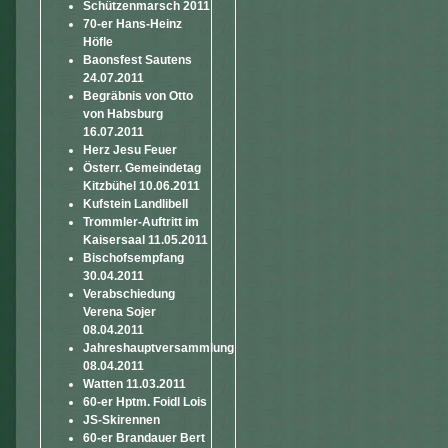
Schützenmarsch 2011
70-er Hans-Heinz
Höfle
Baonsfest Sautens
24.07.2011
Begräbnis von Otto
von Habsburg
16.07.2011
Herz Jesu Feuer
Österr. Gemeindetag
Kitzbühel 10.06.2011
Kufstein Landlibell
Trommler-Auftritt im
Kaisersaal 11.05.2011
Bischofsempfang
30.04.2011
Verabschiedung
Verena Sojer
08.04.2011
Jahreshauptversammlung
08.04.2011
Watten 11.03.2011
60-er Hptm. Foidl Lois
JS-Skirennen
60-er Brandauer Bert