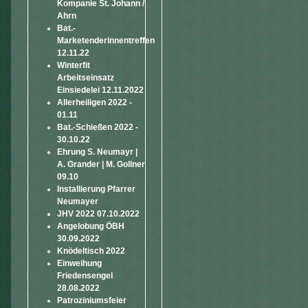
Kompanie St. Johann /
Ahrn
Bat.-
Marketenderinnentreffen
12.11.22
Winterfit
Arbeitseinsatz
Einsiedelei 12.11.2022
Allerheiligen 2022 -
01.11
Bat.-Schießen 2022 -
30.10.22
Ehrung S. Neumayr |
A. Grander | M. Gollner
09.10
Installierung Pfarrer
Neumayer
JHV 2022 07.10.2022
Angelobung ÖBH
30.09.2022
Knödeltisch 2022
Einweihung
Friedensengel
28.08.2022
Patroziniumsfeier