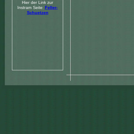
Hier der Link zur
Instram Seite:
Feller-
Schuetzen