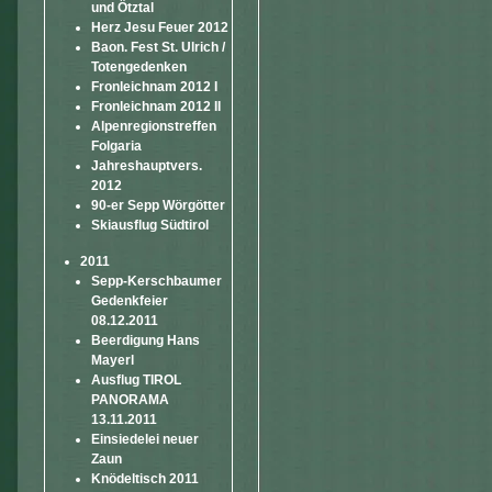
und Ötztal
Herz Jesu Feuer 2012
Baon. Fest St. Ulrich /
Totengedenken
Fronleichnam 2012 I
Fronleichnam 2012 II
Alpenregionstreffen
Folgaria
Jahreshauptvers.
2012
90-er Sepp Wörgötter
Skiausflug Südtirol
2011
Sepp-Kerschbaumer
Gedenkfeier
08.12.2011
Beerdigung Hans
Mayerl
Ausflug TIROL
PANORAMA
13.11.2011
Einsiedelei neuer
Zaun
Knödeltisch 2011