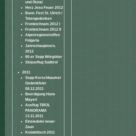
und Ötztal
Herz Jesu Feuer 2012
Baon. Fest St. Ulrich /
Totengedenken
Fronleichnam 2012 I
Fronleichnam 2012 II
Alpenregionstreffen
Folgaria
Jahreshauptvers.
2012
90-er Sepp Wörgötter
Skiausflug Südtirol
2011
Sepp-Kerschbaumer
Gedenkfeier
08.12.2011
Beerdigung Hans
Mayerl
Ausflug TIROL
PANORAMA
13.11.2011
Einsiedelei neuer
Zaun
Knödeltisch 2011