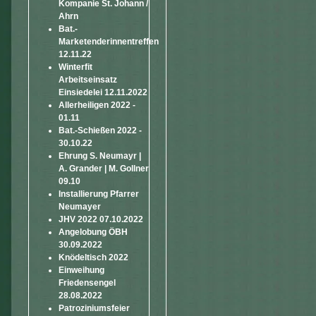
Kompanie St. Johann /
Ahrn
Bat.-
Marketenderinnentreffen
12.11.22
Winterfit
Arbeitseinsatz
Einsiedelei 12.11.2022
Allerheiligen 2022 -
01.11
Bat.-Schießen 2022 -
30.10.22
Ehrung S. Neumayr |
A. Grander | M. Gollner
09.10
Installierung Pfarrer
Neumayer
JHV 2022 07.10.2022
Angelobung ÖBH
30.09.2022
Knödeltisch 2022
Einweihung
Friedensengel
28.08.2022
Patroziniumsfeier