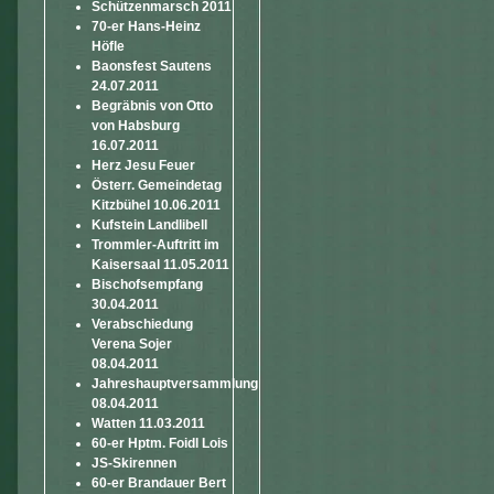
Schützenmarsch 2011
70-er Hans-Heinz
Höfle
Baonsfest Sautens
24.07.2011
Begräbnis von Otto
von Habsburg
16.07.2011
Herz Jesu Feuer
Österr. Gemeindetag
Kitzbühel 10.06.2011
Kufstein Landlibell
Trommler-Auftritt im
Kaisersaal 11.05.2011
Bischofsempfang
30.04.2011
Verabschiedung
Verena Sojer
08.04.2011
Jahreshauptversammlung
08.04.2011
Watten 11.03.2011
60-er Hptm. Foidl Lois
JS-Skirennen
60-er Brandauer Bert