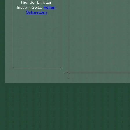
Hier der Link zur
Instram Seite:
Feller-
Schuetzen