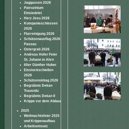
Jaggassen 2026
Patrozinium
Einsiedelei
Herz Jesu 2026
Kompanieschiessen
2026
Flurreinigung 2026
Schützenausflug 2026
Passau
Ostergrab 2026
Andreas Hofer Feier
St. Johann in Ahrn
60er Günther Huber
Eisstockschießen
2026
Schützenskitag 2026
Begräbnis Dekan
Trausnitz
Begräbnis Dekan II
Krippe vor dem Abbau
2025
Weihnachtsfeier 2025
und Krippenaufbau
Arbeitseinsatz