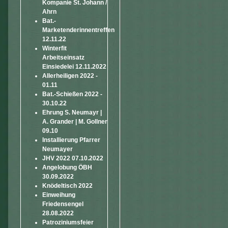
Kompanie St. Johann /
Ahrn
Bat.-
Marketenderinnentreffen
12.11.22
Winterfit
Arbeitseinsatz
Einsiedelei 12.11.2022
Allerheiligen 2022 -
01.11
Bat.-Schießen 2022 -
30.10.22
Ehrung S. Neumayr |
A. Grander | M. Gollner
09.10
Installierung Pfarrer
Neumayer
JHV 2022 07.10.2022
Angelobung ÖBH
30.09.2022
Knödeltisch 2022
Einweihung
Friedensengel
28.08.2022
Patroziniumsfeier