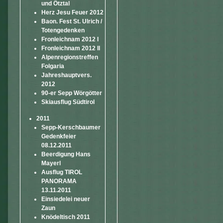
und Ötztal
Herz Jesu Feuer 2012
Baon. Fest St. Ulrich /
Totengedenken
Fronleichnam 2012 I
Fronleichnam 2012 II
Alpenregionstreffen
Folgaria
Jahreshauptvers.
2012
90-er Sepp Wörgötter
Skiausflug Südtirol
2011
Sepp-Kerschbaumer
Gedenkfeier
08.12.2011
Beerdigung Hans
Mayerl
Ausflug TIROL
PANORAMA
13.11.2011
Einsiedelei neuer
Zaun
Knödeltisch 2011