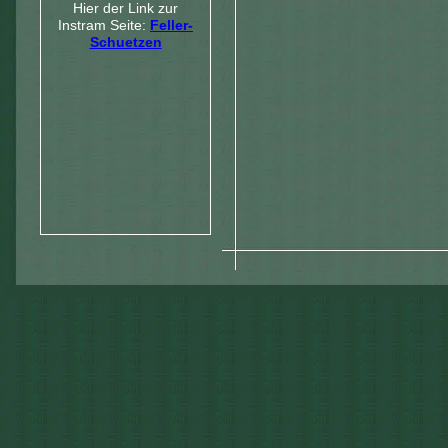
Hier der Link zur
Instram Seite:
Feller-
Schuetzen