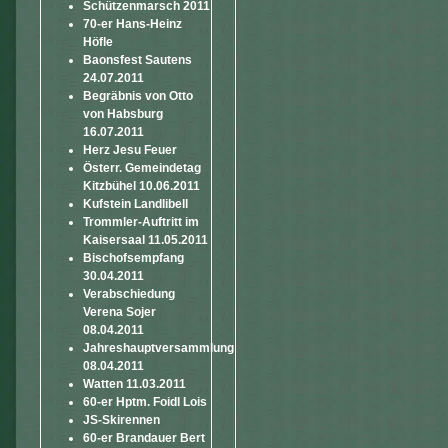
Schützenmarsch 2011
70-er Hans-Heinz
Höfle
Baonsfest Sautens
24.07.2011
Begräbnis von Otto
von Habsburg
16.07.2011
Herz Jesu Feuer
Österr. Gemeindetag
Kitzbühel 10.06.2011
Kufstein Landlibell
Trommler-Auftritt im
Kaisersaal 11.05.2011
Bischofsempfang
30.04.2011
Verabschiedung
Verena Sojer
08.04.2011
Jahreshauptversammlung
08.04.2011
Watten 11.03.2011
60-er Hptm. Foidl Lois
JS-Skirennen
60-er Brandauer Bert