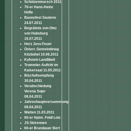
Schützenmarsch 2011
70-er Hans-Heinz
Höfle
Baonsfest Sautens
24.07.2011
Begräbnis von Otto
von Habsburg
16.07.2011
Herz Jesu Feuer
Österr. Gemeindetag
Kitzbühel 10.06.2011
Kufstein Landlibell
Trommler-Auftritt im
Kaisersaal 11.05.2011
Bischofsempfang
30.04.2011
Verabschiedung
Verena Sojer
08.04.2011
Jahreshauptversammlung
08.04.2011
Watten 11.03.2011
60-er Hptm. Foidl Lois
JS-Skirennen
60-er Brandauer Bert