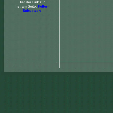
Hier der Link zur
Instram Seite:
Feller-
Schuetzen