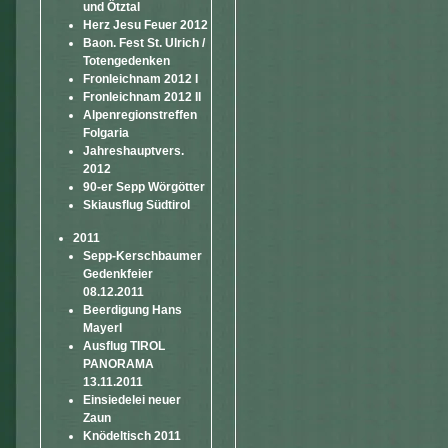
und Ötztal
Herz Jesu Feuer 2012
Baon. Fest St. Ulrich /
Totengedenken
Fronleichnam 2012 I
Fronleichnam 2012 II
Alpenregionstreffen
Folgaria
Jahreshauptvers.
2012
90-er Sepp Wörgötter
Skiausflug Südtirol
2011
Sepp-Kerschbaumer
Gedenkfeier
08.12.2011
Beerdigung Hans
Mayerl
Ausflug TIROL
PANORAMA
13.11.2011
Einsiedelei neuer
Zaun
Knödeltisch 2011