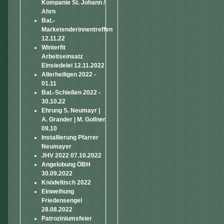
Kompanie St. Johann /
Ahrn
Bat.-
Marketenderinnentreffen
12.11.22
Winterfit
Arbeitseinsatz
Einsiedelei 12.11.2022
Allerheiligen 2022 -
01.11
Bat.-Schießen 2022 -
30.10.22
Ehrung S. Neumayr |
A. Grander | M. Gollner
09.10
Installierung Pfarrer
Neumayer
JHV 2022 07.10.2022
Angelobung ÖBH
30.09.2022
Knödeltisch 2022
Einweihung
Friedensengel
28.08.2022
Patroziniumsfeier