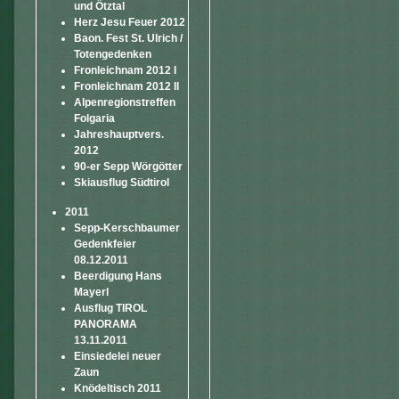
und Ötztal
Herz Jesu Feuer 2012
Baon. Fest St. Ulrich /
Totengedenken
Fronleichnam 2012 I
Fronleichnam 2012 II
Alpenregionstreffen
Folgaria
Jahreshauptvers.
2012
90-er Sepp Wörgötter
Skiausflug Südtirol
2011
Sepp-Kerschbaumer
Gedenkfeier
08.12.2011
Beerdigung Hans
Mayerl
Ausflug TIROL
PANORAMA
13.11.2011
Einsiedelei neuer
Zaun
Knödeltisch 2011