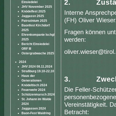
2. Zuständ
Einsiedelei
JHV November 2025
Interne Ansprechp
Knödelfest 2025
Jaggassn 2025
(FH) Oliver Wieser
Patrozinium 2025
Baonfest Kirchdorf
2025
Fragen können unt
Ehrenkompanie Ischgl
werden:
2025
Bericht Einsiedelei
ORF III
oliver.wieser@tirol.
Ostergrabwache 2025
2024
JHV 2024 08.11.2024
Straßburg 19.10-22.10
Haus der
3.
Zwec
Generationen
Knödeltisch 2024
Die Feller-Schütze
Feuerwehr 2024
Schützenmarsch 2024
personenbezogene D
St. Johann im Walde
Vereinstätigkeit. 
2024
Jaggassen 2024
Betracht:
Baon-Fest Waidring