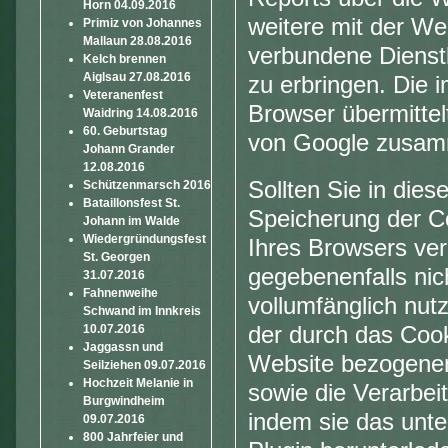
Horn 04.09.2016
weitere mit der We
Primiz von Johannes
Mallaun 28.08.2016
verbundene Dienst
Kelch brennen
Aiglsau 27.08.2016
zu erbringen. Die
Veteranenfest
Browser übermittel
Waidring 14.08.2016
60. Geburtstag
von Google zusam
Johann Grander
12.08.2016
Sollten Sie in die
Schützenmarsch 2016
Bataillonsfest St.
Speicherung der C
Johann im Walde
Wiedergründungsfest
Ihres Browsers ver
St. Georgen
gegebenenfalls nic
31.07.2016
Fahnenweihe
vollumfänglich nut
Schwand im Innkreis
der durch das Cook
10.07.2016
Jaggassn und
Website bezogenen 
Seilziehen 09.07.2016
Hochzeit Melanie in
sowie die Verarbei
Burgwindheim
indem sie das unte
09.07.2016
800 Jahrfeier und