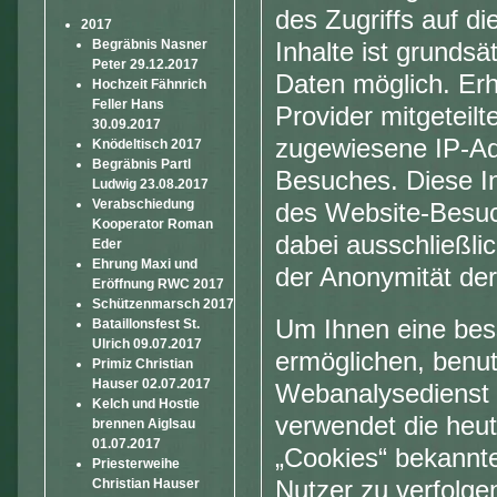
des Zugriffs auf di
2017
Begräbnis Nasner
Inhalte ist grunds
Peter 29.12.2017
Daten möglich. Erh
Hochzeit Fähnrich
Feller Hans
Provider mitgeteil
30.09.2017
zugewiesene IP-Adr
Knödeltisch 2017
Begräbnis Partl
Besuches. Diese I
Ludwig 23.08.2017
Verabschiedung
des Website-Besuc
Kooperator Roman
dabei ausschließli
Eder
Ehrung Maxi und
der Anonymität der
Eröffnung RWC 2017
Schützenmarsch 2017
Um Ihnen eine bes
Bataillonsfest St.
Ulrich 09.07.2017
ermöglichen, benut
Primiz Christian
Hauser 02.07.2017
Webanalysedienst d
Kelch und Hostie
verwendet die heut
brennen Aiglsau
01.07.2017
„Cookies“ bekannte
Priesterweihe
Nutzer zu verfolg
Christian Hauser