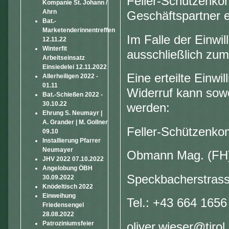
Feller-Schützenkom
Kompanie St. Johann /
Ahrn
Geschäftspartner e
Bat.-
Marketenderinnentreffen
Im Falle der Einwil
12.11.22
Winterfit
ausschließlich zu
Arbeitseinsatz
Einsiedelei 12.11.2022
Eine erteilte Einwi
Allerheiligen 2022 -
01.11
Widerruf kann sowoh
Bat.-Schießen 2022 -
30.10.22
werden:
Ehrung S. Neumayr |
A. Grander | M. Gollner
Feller-Schützenkom
09.10
Installierung Pfarrer
Neumayer
Obmann Mag. (FH)
JHV 2022 07.10.2022
Angelobung ÖBH
Speckbacherstrasse
30.09.2022
Knödeltisch 2022
Einweihung
Tel.: +43 664 1656
Friedensengel
28.08.2022
Patroziniumsfeier
oliver.wieser@tirol.