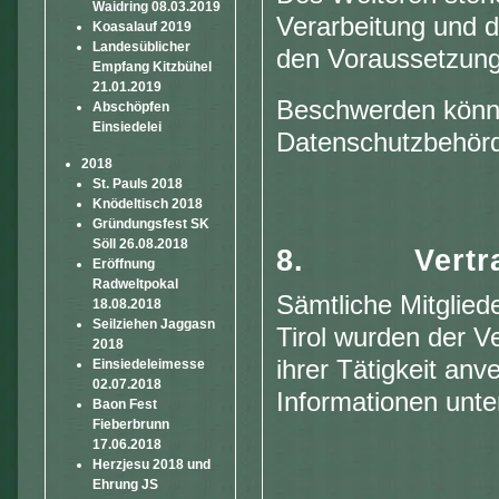
Waidring 08.03.2019
Verarbeitung und 
Koasalauf 2019
Landesüblicher
den Voraussetzung
Empfang Kitzbühel
21.01.2019
Beschwerden könne
Abschöpfen
Einsiedelei
Datenschutzbehörd
2018
St. Pauls 2018
Knödeltisch 2018
Gründungsfest SK
Söll 26.08.2018
8.
Vertr
Eröffnung
Radweltpokal
Sämtliche Mitglied
18.08.2018
Seilziehen Jaggasn
Tirol wurden der 
2018
ihrer Tätigkeit an
Einsiedeleimesse
02.07.2018
Informationen unte
Baon Fest
Fieberbrunn
17.06.2018
Herzjesu 2018 und
Ehrung JS