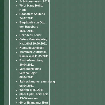
Schützenmarsch 2011
70-er Hans-Heinz
Höfle
Baonsfest Sautens
24.07.2011
Begräbnis von Otto
von Habsburg
16.07.2011
Herz Jesu Feuer
Österr. Gemeindetag
Kitzbühel 10.06.2011
Kufstein Landlibell
Trommler-Auftritt im
Kaisersaal 11.05.2011
Bischofsempfang
30.04.2011
Verabschiedung
Verena Sojer
08.04.2011
Jahreshauptversammlung
08.04.2011
Watten 11.03.2011
60-er Hptm. Foidl Lois
JS-Skirennen
60-er Brandauer Bert