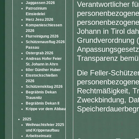
Verantwortlicher fü
Jaggassen 2026
Patrozinium
personenbezogenen
Einsiedelei
Herz Jesu 2026
personenbezogenen
Kompanieschiessen
Johann in Tirol da
2026
Flurreinigung 2026
Grundverordnung 
Schützenausflug 2026
Passau
Anpassungsgesetze
Ostergrab 2026
Transparenz bemü
Andreas Hofer Feier
St. Johann in Ahrn
60er Günther Huber
Die Feller-Schütze
Eisstockschießen
personenbezogene
2026
Schützenskitag 2026
Rechtmäßigkeit, Tr
Begräbnis Dekan
Trausnitz
Zweckbindung, Da
Begräbnis Dekan II
Speicherdauerbeg
Krippe vor dem Abbau
2025
Weihnachtsfeier 2025
und Krippenaufbau
Arbeitseinsatz