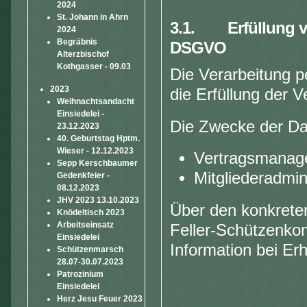
2024
St. Johann in Ahrn
3.1. Erfüllung ver
2024
Begräbnis
DSGVO
Alterzbischof
Kothgasser - 09.03
Die Verarbeitung 
2023
die Erfüllung der V
Weihnachtsandacht
Einsiedelei -
Die Zwecke der Dat
23.12.2023
40. Geburtstag Hptm.
Wieser - 12.12.2023
Vertragsmanag
Sepp Kerschbaumer
Mitgliederadmin
Gedenkfeier -
08.12.2023
JHV 2023 13.10.2023
Über den konkreten
Knödeltisch 2023
Arbeitseinsatz
Feller-Schützenko
Einsiedelei
Information bei Er
Schützenmarsch
28.07-30.07.2023
Patrozinium
Einsiedelei
Herz Jesu Feuer 2023