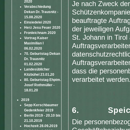
2020
Je nach Zweck der 
Verabschiedung
Schützenkompanie S
Dekan Dr. Trausnitz -
15.08.2020
beauftragte Auftrag
Einsiedelei 2020
der jeweiligen Auf
Herz Jesu Feuer 2020
Fronleichnam 2020
St. Johann in Tirol
Vortrag Kaiser
Maximilian I
Auftragsverarbeiter
06.02.2020
datenschutzrechtl
70. Geburtstag Dekan
Dr. Trausnitz
Auftragsverarbeiter
01.02.2020
dass die personenb
Landesüblicher
Kitzbühel 23.01.20
verarbeitet werden
80. Geburtstag Ehptm.
Josef Rothmüller -
18.01.20
2019
Sepp Kerschbaumer
6.
Spei
Gedenkfeier 2019
Berlin 2019 - 20.10 bis
Die personenbezog
21.10.2019
Hochzeit 28.09.2019