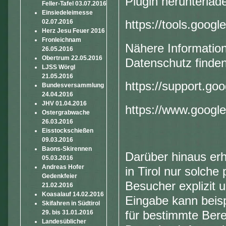
Plugin herunterlade
Feller-Tafel 03.07.2016
Einsiedeleimesse
02.07.2016
https://tools.goog
Herz Jesu Feuer 2016
Fronleichnam
Nähere Informatio
26.05.2016
Obertrum 22.05.2016
Datenschutz finden
LJSS Wörgl
21.05.2016
https://support.go
Bundesversammlung
24.04.2016
JHV 01.04.2016
https://www.google.
Ostergrabwache
26.03.2016
Eisstockschießen
09.03.2016
Baons-Skirennen
Darüber hinaus er
05.03.2016
Andreas Hofer
in Tirol nur solch
Gedenkfeier
Besucher explizit 
21.02.2016
Koasalauf 14.02.2016
Eingabe kann beisp
Skifahren in Südtirol
für bestimmte Bere
29. bis 31.01.2016
Landesüblicher