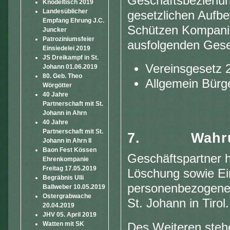
Geschäftsbeziehun
Knödeltisch 2019
Landesüblicher
gesetzlichen Aufbe
Empfang Ehrung J.C.
Schützen Kompanie 
Juncker
Patroziniumsfeier
ausfolgenden Gese
Einsiedelei 2019
JS Dreikampf in St.
Vereinsgesetz 
Johann 01.06.2019
80. Geb. Theo
Allgemein Bürg
Wörgötter
40 Jahre
Partnerschaft mit St.
Johann in Ahrn
40 Jahre
Partnerschaft mit St.
7.
Wahru
Johann in Ahrn II
Baon Fest Kössen
Geschäftspartner h
Ehrenkompanie
Freitag 17.05.2019
Löschung sowie Ei
Begräbnis Ulli
personenbezogener
Ballweber 10.05.2019
Ostergrabwache
St. Johann in Tirol.
20.04.2019
JHV 05. April 2019
Watten mit SK
Des Weiteren steh