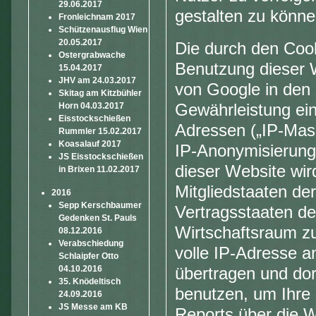
29.06.2017
gestalten zu könne
Fronleichnam 2017
Schützenausflug Wien
20.05.2017
Die durch den Cook
Ostergrabwache
Benutzung dieser 
15.04.2017
JHV am 24.03.2017
von Google in den 
Skitag am Kitzbühler
Horn 04.03.2017
Gewährleistung ein
Eisstockschießen
Adressen („IP-Mas
Rummler 15.02.2017
Koasalauf 2017
IP-Anonymisierung 
JS Eisstockschießen
dieser Website wir
in Brixen 11.02.2017
Mitgliedstaaten de
2016
Sepp Kerschbaumer
Vertragsstaaten 
Gedenken St. Pauls
Wirtschaftsraum zu
08.12.2016
Verabschiedung
volle IP-Adresse 
Schlaipfer Otto
04.10.2016
übertragen und dor
35. Knödeltisch
benutzen, um Ihre
24.09.2016
JS Messe am KB
Reports über die 