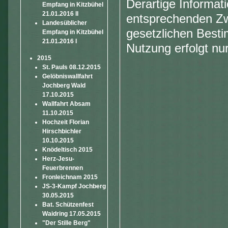
Derartige Informat
Empfang in Kitzbühel
21.01.2016 II
entsprechenden Zw
Landesüblicher
gesetzlichen Best
Empfang in Kitzbühel
21.01.2016 I
Nutzung erfolgt nur
2015
St. Pauls 08.12.2015
Gelöbniswallfahrt
Jochberg Wald
17.10.2015
Wallfahrt Absam
11.10.2015
Hochzeit Florian
Hirschbichler
10.10.2015
Knödeltisch 2015
Herz-Jesu-
Feuerbrennen
Fronleichnam 2015
JS-3-Kampf Jochberg
30.05.2015
Bat. Schützenfest
Waidring 17.05.2015
"Der Stille Berg"