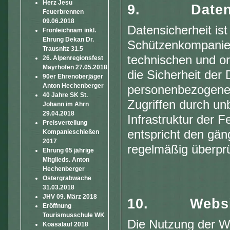
Herz Jesu
9.
Daten
Feuerbrennen
09.06.2018
Datensicherheit ist
Fronleichnam inkl.
Ehrung Dekan Dr.
Schützenkompanie S
Trausnitz 31.5
technischen und o
26. Alpenregionsfest
Mayrhofen 27.05.2018
die Sicherheit der
90er Ehrenoberjäger
Anton Hechenberger
personenbezogenen
40 Jahre SK St.
Zugriffen durch unb
Johann im Ahrn
29.04.2018
Infrastruktur der F
Preisverteilung
entspricht den gän
Kompanieschießen
2017
regelmäßig überprü
Ehrung 65 jährige
Mitglieds. Anton
Hechenberger
Ostergrabwache
31.03.2018
JHV 09. März 2018
10.
Webs
Eröffnung
Tourismusschule WK
Die Nutzung der We
Koasalauf 2018