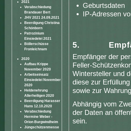
2021
Geburtsdaten
Verabschiedung
IP-Adressen v
Brandauer Bert
JHV 2021 24.09.2021
Beerdigung Christina
Schönborn
Patrozinium
Einsiedelei 2021
5.
Empf
Böllerschüsse
Fronleichnam
Empfänger der per
2020
Feller-Schützenkom
Aufbau Krippe
November 2020
Wintersteller und 
Arbeitseinsatz
Einsiedelei November
diese zur Erfüllung
2020
sowie zur Wahrung 
Heldenehrung
Allerheiligen 2020
Beerdigung Harasser
Abhängig vom Zwec
Hans 12.10.2020
der Daten an öffen
Verabschiedung
Hermine Weber -
sein.
Orion Burgwindheim
Jüngschützenmesse