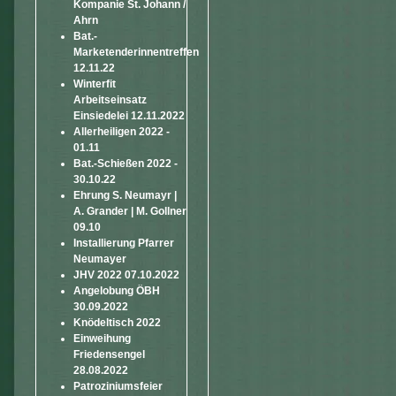
Kompanie St. Johann /
Ahrn
Bat.-
Marketenderinnentreffen
12.11.22
Winterfit
Arbeitseinsatz
Einsiedelei 12.11.2022
Allerheiligen 2022 -
01.11
Bat.-Schießen 2022 -
30.10.22
Ehrung S. Neumayr |
A. Grander | M. Gollner
09.10
Installierung Pfarrer
Neumayer
JHV 2022 07.10.2022
Angelobung ÖBH
30.09.2022
Knödeltisch 2022
Einweihung
Friedensengel
28.08.2022
Patroziniumsfeier