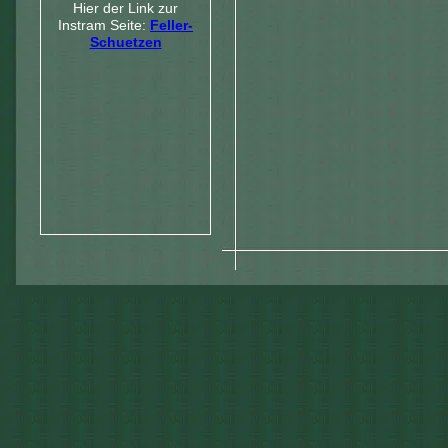
Hier der Link zur
Instram Seite:
Feller-
Schuetzen