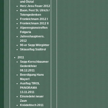
und Ötztal
Herz Jesu Feuer 2012
Baon. Fest St. Ulrich /
Totengedenken
Fronleichnam 2012 I
Fronleichnam 2012 II
Alpenregionstreffen
Folgaria
Jahreshauptvers.
2012
90-er Sepp Wörgötter
Skiausflug Südtirol
2011
Sepp-Kerschbaumer
Gedenkfeier
08.12.2011
Beerdigung Hans
Mayerl
Ausflug TIROL
PANORAMA
13.11.2011
Einsiedelei neuer
Zaun
Knödeltisch 2011