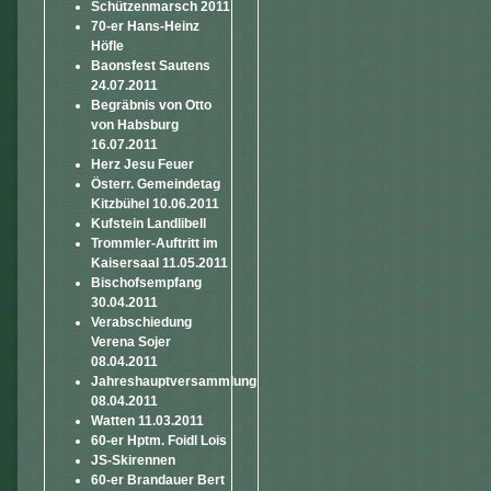
Schützenmarsch 2011
70-er Hans-Heinz
Höfle
Baonsfest Sautens
24.07.2011
Begräbnis von Otto
von Habsburg
16.07.2011
Herz Jesu Feuer
Österr. Gemeindetag
Kitzbühel 10.06.2011
Kufstein Landlibell
Trommler-Auftritt im
Kaisersaal 11.05.2011
Bischofsempfang
30.04.2011
Verabschiedung
Verena Sojer
08.04.2011
Jahreshauptversammlung
08.04.2011
Watten 11.03.2011
60-er Hptm. Foidl Lois
JS-Skirennen
60-er Brandauer Bert