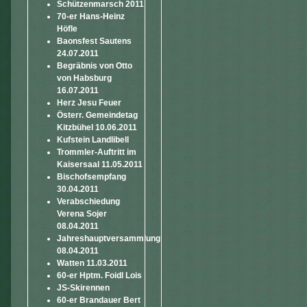
Schützenmarsch 2011
70-er Hans-Heinz
Höfle
Baonsfest Sautens
24.07.2011
Begräbnis von Otto
von Habsburg
16.07.2011
Herz Jesu Feuer
Österr. Gemeindetag
Kitzbühel 10.06.2011
Kufstein Landlibell
Trommler-Auftritt im
Kaisersaal 11.05.2011
Bischofsempfang
30.04.2011
Verabschiedung
Verena Sojer
08.04.2011
Jahreshauptversammlung
08.04.2011
Watten 11.03.2011
60-er Hptm. Foidl Lois
JS-Skirennen
60-er Brandauer Bert