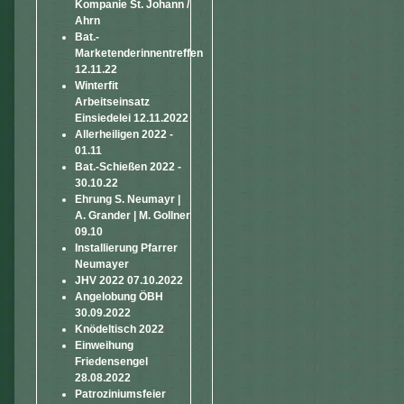
Kompanie St. Johann /
Ahrn
Bat.-
Marketenderinnentreffen
12.11.22
Winterfit
Arbeitseinsatz
Einsiedelei 12.11.2022
Allerheiligen 2022 -
01.11
Bat.-Schießen 2022 -
30.10.22
Ehrung S. Neumayr |
A. Grander | M. Gollner
09.10
Installierung Pfarrer
Neumayer
JHV 2022 07.10.2022
Angelobung ÖBH
30.09.2022
Knödeltisch 2022
Einweihung
Friedensengel
28.08.2022
Patroziniumsfeier