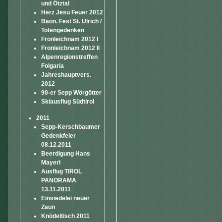
und Ötztal
Herz Jesu Feuer 2012
Baon. Fest St. Ulrich /
Totengedenken
Fronleichnam 2012 I
Fronleichnam 2012 II
Alpenregionstreffen
Folgaria
Jahreshauptvers.
2012
90-er Sepp Wörgötter
Skiausflug Südtirol
2011
Sepp-Kerschbaumer
Gedenkfeier
08.12.2011
Beerdigung Hans
Mayerl
Ausflug TIROL
PANORAMA
13.11.2011
Einsiedelei neuer
Zaun
Knödeltisch 2011