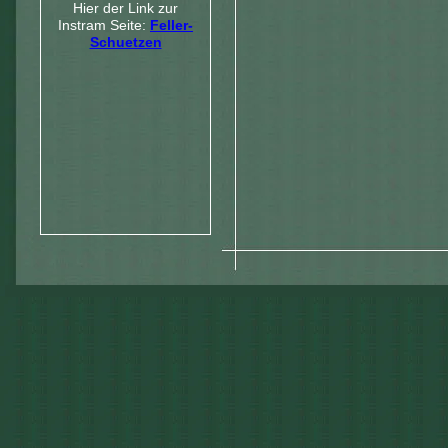
Hier der Link zur
Instram Seite:
Feller-
Schuetzen