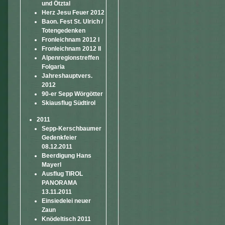
und Ötztal
Herz Jesu Feuer 2012
Baon. Fest St. Ulrich /
Totengedenken
Fronleichnam 2012 I
Fronleichnam 2012 II
Alpenregionstreffen
Folgaria
Jahreshauptvers.
2012
90-er Sepp Wörgötter
Skiausflug Südtirol
2011
Sepp-Kerschbaumer
Gedenkfeier
08.12.2011
Beerdigung Hans
Mayerl
Ausflug TIROL
PANORAMA
13.11.2011
Einsiedelei neuer
Zaun
Knödeltisch 2011