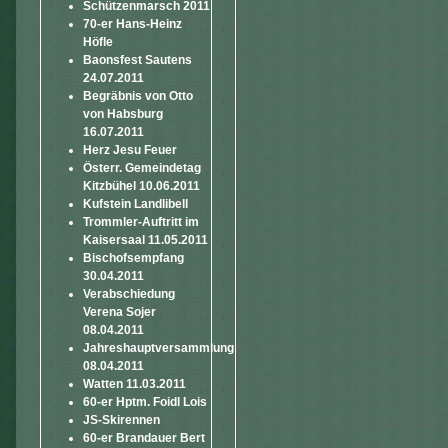
Schützenmarsch 2011
70-er Hans-Heinz
Höfle
Baonsfest Sautens
24.07.2011
Begräbnis von Otto
von Habsburg
16.07.2011
Herz Jesu Feuer
Österr. Gemeindetag
Kitzbühel 10.06.2011
Kufstein Landlibell
Trommler-Auftritt im
Kaisersaal 11.05.2011
Bischofsempfang
30.04.2011
Verabschiedung
Verena Sojer
08.04.2011
Jahreshauptversammlung
08.04.2011
Watten 11.03.2011
60-er Hptm. Foidl Lois
JS-Skirennen
60-er Brandauer Bert