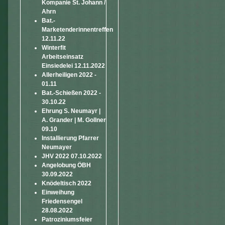
Kompanie St. Johann /
Ahrn
Bat.-
Marketenderinnentreffen
12.11.22
Winterfit
Arbeitseinsatz
Einsiedelei 12.11.2022
Allerheiligen 2022 -
01.11
Bat.-Schießen 2022 -
30.10.22
Ehrung S. Neumayr |
A. Grander | M. Gollner
09.10
Installierung Pfarrer
Neumayer
JHV 2022 07.10.2022
Angelobung ÖBH
30.09.2022
Knödeltisch 2022
Einweihung
Friedensengel
28.08.2022
Patroziniumsfeier