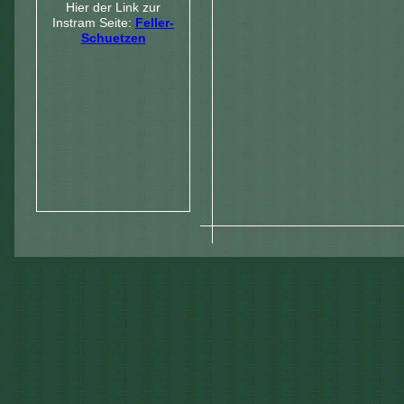
Hier der Link zur
Instram Seite:
Feller-
Schuetzen