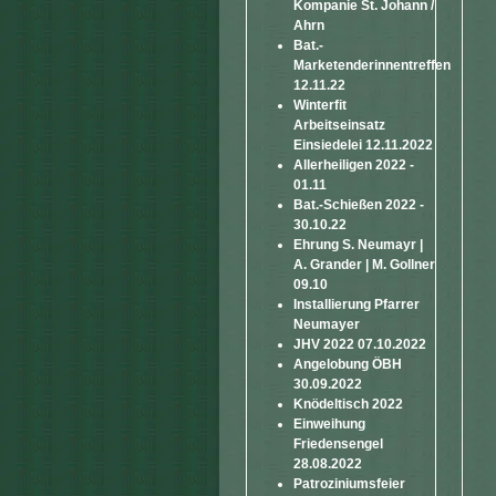
Kompanie St. Johann /
Ahrn
Bat.-
Marketenderinnentreffen
12.11.22
Winterfit
Arbeitseinsatz
Einsiedelei 12.11.2022
Allerheiligen 2022 -
01.11
Bat.-Schießen 2022 -
30.10.22
Ehrung S. Neumayr |
A. Grander | M. Gollner
09.10
Installierung Pfarrer
Neumayer
JHV 2022 07.10.2022
Angelobung ÖBH
30.09.2022
Knödeltisch 2022
Einweihung
Friedensengel
28.08.2022
Patroziniumsfeier